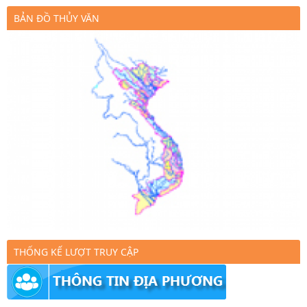
BẢN ĐỒ THỦY VĂN
THỐNG KẾ LƯỢT TRUY CẬP