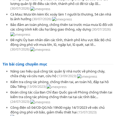
lượng quản lý đê điều các tỉnh, thành phố có đê từ cấp III...
(30/07/2026)
Cà Mau: Mưa lớn kèm lốc xoáy làm 1 người bị thương, 54 căn nhà
bị ảnh hưởng
(30/07/2026)
Bảo đảm an toàn phòng, chống thiên tai trước mùa mưa lũ đối với
các công trình kết cấu hạ tầng giao thông, xây dựng
(30/07/2026)
Đề nghị Ủy ban nhân dân các tỉnh, thành phố khu vực Bắc Bộ chủ
động ứng phó với mưa lớn, lũ, ngập lụt, lũ quét, sạt lở...
(30/07/2026)
Tin bài cùng chuyên mục
Nâng cao hiệu quả công tác quản lý nhà nước về phòng cháy,
chữa cháy và cứu nạn, cứu hộ
(13/09/2023)
Kiểm tra công tác phòng, chống thiên tai, an toàn hồ, đập tại hồ
Dầu Tiếng
(13/09/2023)
Đoàn công tác của Ban Chỉ đạo Quốc gia về Phòng chống thiên tai
kiểm tra công tác phòng chống thiên tai tại các tỉnh Bắc...
(24/07/2023)
Công điện số 04/CĐ-QG hồi 19h00 ngày 14/7/2023 về việc chủ
động ứng phó với bão, giảm thiểu thiệt hại
(15/07/2023)