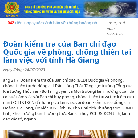
042
Liên Hợp Quốc cảnh báo về khủng hoảng nhân đạo tạI Madagascar sau 
18:15, Thứ
năm,
6/8/2026
Đoàn kiểm tra của Ban chỉ đạo
Quốc gia về phòng, chống thiên tai
làm việc với tỉnh Hà Giang
Ngày đăng: 24/07/2023
áng 21.7, Đoàn kiểm tra của Ban chỉ đạo (BCĐ) Quốc gia về phòng,
chống thiên tai do đồng chí Trần Hồng Thái, Tổng cục trưởng Tổng cục
Khí tượng Thủy văn (Bộ Tài nguyên và Môi trường) làm Trưởng đoàn đã
có buổi làm việc với Ban chỉ huy phòng, chống thiên tai và tìm kiếm cứu
nạn (PCTT&TKCN) tỉnh. Tiếp và làm việc với đoàn kiểm tra có đồng chí
Hoàng Gia Long, Ủy viên BTV Tỉnh ủy, Phó Chủ tịch Thường trực UBND
tỉnh, Phó Trưởng ban Thường trực Ban chỉ huy PCTT&TKCN tỉnh; lãnh
đạo các sở, ngành.