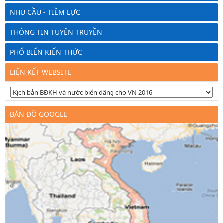
NHU CẦU - TIỀM LỰC
THÔNG TIN TUYÊN TRUYỀN
PHỔ BIẾN KIẾN THỨC
LIÊN KẾT WEBSITE
BẢN ĐỒ GOOGLE