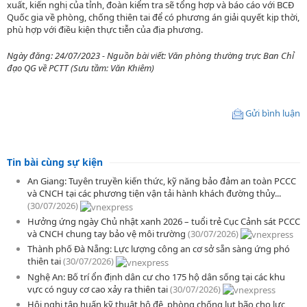
xuất, kiến nghị của tỉnh, đoàn kiểm tra sẽ tổng hợp và báo cáo với BCĐ
Quốc gia về phòng, chống thiên tai để có phương án giải quyết kịp thời,
phù hợp với điều kiện thực tiễn của địa phương.
Ngày đăng: 24/07/2023 - Nguồn bài viết: Văn phòng thường trực Ban Chỉ
đạo QG về PCTT (Sưu tầm: Văn Khiêm)
Gửi bình luận
Tin bài cùng sự kiện
An Giang: Tuyên truyền kiến thức, kỹ năng bảo đảm an toàn PCCC
và CNCH tại các phương tiện vận tải hành khách đường thủy...
(30/07/2026)
Hưởng ứng ngày Chủ nhật xanh 2026 – tuổi trẻ Cục Cảnh sát PCCC
và CNCH chung tay bảo vệ môi trường
(30/07/2026)
Thành phố Đà Nẵng: Lực lượng công an cơ sở sẵn sàng ứng phó
thiên tai
(30/07/2026)
Nghệ An: Bố trí ổn định dân cư cho 175 hộ dân sống tại các khu
vực có nguy cơ cao xảy ra thiên tai
(30/07/2026)
Hội nghị tập huấn kỹ thuật hộ đê, phòng chống lụt bão cho lực