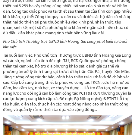
xảy ra 6 đợt thiên tai làm chết 3 người, hư hại 683 ngôi nhà; ảnh hưởng
thiệt hại 5.259 ha cây trồng cùng nhiều tài sản của Nhà nước và Nhân
dân. Công tác khắc phục và tái thiết sau thiên tai của tỉnh còn gặp nhiều
khó khăn, cụ thể: Công tác quy tụ dân cư và di dời các hộ dân có nhà bị
thiệt hại do thiên tai phụ thuộc nhiều vào kinh phí, nhận thức, tập
quán, sinh kế; một số địa phương khó khăn về ngân sách nên chưa có
đủ điều kiện khắc phục mang tính chất bền vững lâu dài…
Phó Chủ tịch Thường trực UBND tỉnh Hoàng Gia Long phát biểu tại buổi
làm việc.
Tại buổi làm việc, Phó Chủ tịch Thường trực UBND tỉnh Hoàng Gia Long
và các sở, ngành của tỉnh đề nghị T.Ư, BCĐ Quốc gia về phòng, chống
thiên tai xem xét, hỗ trợ địa phương khảo sát, đánh giá cụ thể và
phương án xử lý tình trạng sạt trượt ở thị trấn Cốc Pài, huyện Xín Mần.
Tăng cường công tác dự báo, cảnh báo thiên tai cụ thể và độ chính xác
cao. Cấp bổ sung trang thiết bị phục vụ công tác TKCN, cứu hộ như bộ
đàm, loa cầm tay, nhà bạt, xe chuyên dụng… Hỗ trợ đào tạo, nâng cao
năng lực cho đội ngũ cán bộ làm công tác PCTT&TKCN thường xuyên là
các lực lượng xung kích cấp xã. Đề nghị Bộ Nông nghiệp&PTNT hỗ trợ
tập huấn, diễn tập, thực hiện các hoạt động nâng cao nhận thức cộng
đồng và quản lý rủi ro thiên tai dựa vào cộng đồng...