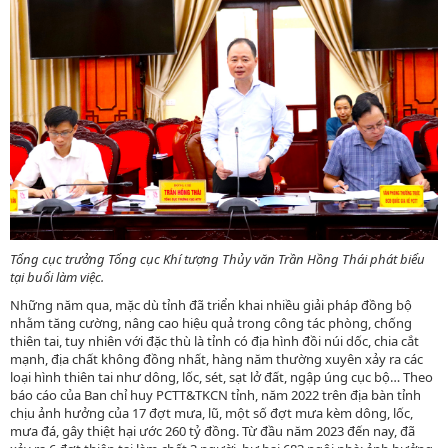
Tổng cục trưởng Tổng cục Khí tượng Thủy văn Trần Hồng Thái phát biểu
tại buổi làm việc.
Những năm qua, mặc dù tỉnh đã triển khai nhiều giải pháp đồng bộ
nhằm tăng cường, nâng cao hiệu quả trong công tác phòng, chống
thiên tai, tuy nhiên với đặc thù là tỉnh có địa hình đồi núi dốc, chia cắt
mạnh, địa chất không đồng nhất, hàng năm thường xuyên xảy ra các
loại hình thiên tai như dông, lốc, sét, sạt lở đất, ngập úng cục bộ… Theo
báo cáo của Ban chỉ huy PCTT&TKCN tỉnh, năm 2022 trên địa bàn tỉnh
chịu ảnh hưởng của 17 đợt mưa, lũ, một số đợt mưa kèm dông, lốc,
mưa đá, gây thiệt hại ước 260 tỷ đồng. Từ đầu năm 2023 đến nay, đã