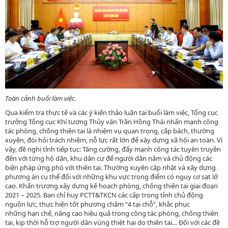
Toàn cảnh buổi làm việc.
Qua kiểm tra thực tế và các ý kiến thảo luận tại buổi làm việc, Tổng cục
trưởng Tổng cục Khí tượng Thủy văn Trần Hồng Thái nhấn mạnh công
tác phòng, chống thiên tai là nhiệm vụ quan trọng, cấp bách, thường
xuyên, đòi hỏi trách nhiệm, nỗ lực rất lớn để xây dựng xã hội an toàn. Vì
vậy, đề nghị tỉnh tiếp tục: Tăng cường, đẩy mạnh công tác tuyên truyền
đến với từng hộ dân, khu dân cư để người dân nắm và chủ động các
biện pháp ứng phó với thiên tai. Thường xuyên cập nhật và xây dựng
phương án cụ thể đối với những khu vực trọng điểm có nguy cơ sạt lở
cao. Khẩn trương xây dựng kế hoạch phòng, chống thiên tai giai đoạn
2021 – 2025. Ban chỉ huy PCTT&TKCN các cấp trong tỉnh chủ động
nguồn lực, thực hiện tốt phương châm “4 tại chỗ”, khắc phục
những hạn chế, nâng cao hiệu quả trong công tác phòng, chống thiên
tai, kịp thời hỗ trợ người dân vùng thiệt hại do thiên tai… Đối với các đề