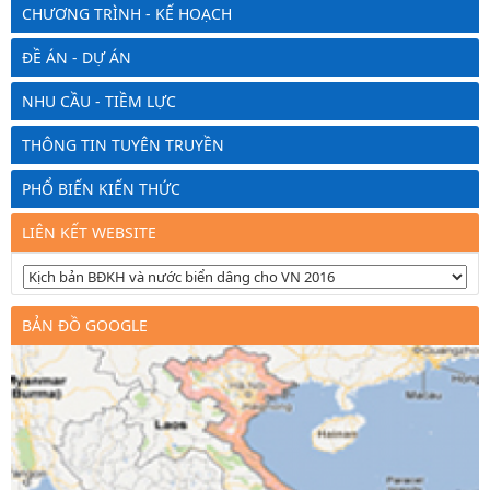
CHƯƠNG TRÌNH - KẾ HOẠCH
ĐỀ ÁN - DỰ ÁN
NHU CẦU - TIỀM LỰC
THÔNG TIN TUYÊN TRUYỀN
PHỔ BIẾN KIẾN THỨC
LIÊN KẾT WEBSITE
BẢN ĐỒ GOOGLE