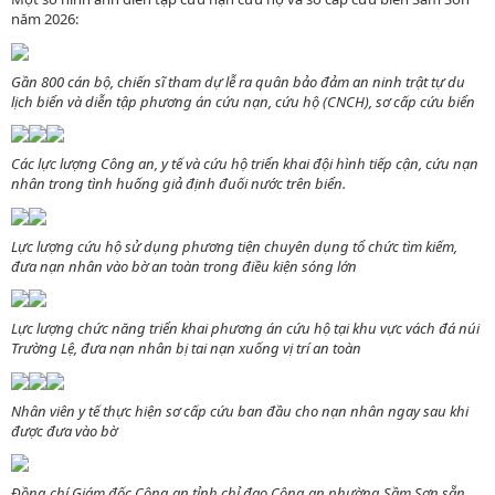
năm 2026:
Gần 800 cán bộ, chiến sĩ tham dự lễ ra quân bảo đảm an ninh trật tự du
lịch biển và diễn tập phương án cứu nạn, cứu hộ (CNCH), sơ cấp cứu biển
Các lực lượng Công an, y tế và cứu hộ triển khai đội hình tiếp cận, cứu nạn
nhân trong tình huống giả định đuối nước trên biển.
Lực lượng cứu hộ sử dụng phương tiện chuyên dụng tổ chức tìm kiếm,
đưa nạn nhân vào bờ an toàn trong điều kiện sóng lớn
Lực lượng chức năng triển khai phương án cứu hộ tại khu vực vách đá núi
Trường Lệ, đưa nạn nhân bị tai nạn xuống vị trí an toàn
Nhân viên y tế thực hiện sơ cấp cứu ban đầu cho nạn nhân ngay sau khi
được đưa vào bờ
Đồng chí Giám đốc Công an tỉnh chỉ đạo Công an phường Sầm Sơn sẵn