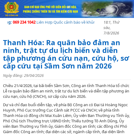
ng:
069 234 1042
Liên Hợp Quốc cảnh báo về khủng hoảng nhân đạo tạI Mad
18:1, Thứ
sáu,
7/8/2026
Thanh Hóa: Ra quân bảo đảm an
ninh, trật tự du lịch biển và diễn
tập phương án cứu nạn, cứu hộ, sơ
cấp cứu tại Sầm Sơn năm 2026
Ngày đăng: 29/04/2026
Chiều 21/4/2026, tại bãi biển Sầm Sơn, Công an tỉnh Thanh Hóa tổ chức
Lễ ra quân bảo đảm an ninh, trật tự du lịch biển và diễn tập phương án
cứu nạn, cứu hộ (CNCH), sơ cấp cứu năm 2026.
Dự và chỉ đạo buổi diễn tập, về phía Bộ Công an có Đại tá Hoàng Ngọc
Huynh, Phó Cục trưởng Cục Cảnh sát PCCC và CNCH; về phía tỉnh
Thanh Hóa có đồng chí Mai Xuân Liêm, Ủy viên Ban Thường vụ Tỉnh ủy,
Phó Chủ tịch Thường trực UBND tỉnh; Thiếu tướng Tô Anh Dũng, Ủy
viên Ban Thường vụ Tỉnh ủy, Giám đốc Công an tỉnh; các đồng chí Phó
Giám đốc Công an tỉnh; đại diện các sở, ngành cấp tỉnh, đại diện lãnh