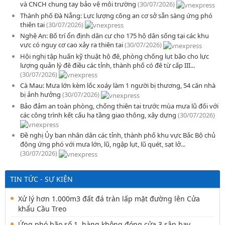
và CNCH chung tay bảo vệ môi trường
(30/07/2026)
Thành phố Đà Nẵng: Lực lượng công an cơ sở sẵn sàng ứng phó
thiên tai
(30/07/2026)
Nghệ An: Bố trí ổn định dân cư cho 175 hộ dân sống tại các khu
vực có nguy cơ cao xảy ra thiên tai
(30/07/2026)
Hội nghị tập huấn kỹ thuật hộ đê, phòng chống lụt bão cho lực
lượng quản lý đê điều các tỉnh, thành phố có đê từ cấp III...
(30/07/2026)
Cà Mau: Mưa lớn kèm lốc xoáy làm 1 người bị thương, 54 căn nhà
bị ảnh hưởng
(30/07/2026)
Bảo đảm an toàn phòng, chống thiên tai trước mùa mưa lũ đối với
các công trình kết cấu hạ tầng giao thông, xây dựng
(30/07/2026)
Đề nghị Ủy ban nhân dân các tỉnh, thành phố khu vực Bắc Bộ chủ
động ứng phó với mưa lớn, lũ, ngập lụt, lũ quét, sạt lở...
(30/07/2026)
TIN TỨC - SỰ KIỆN
Xử lý hơn 1.000m3 đất đá tràn lấp mặt đường lên Cửa
khẩu Cầu Treo
Ứng phó bão số 1, hàng không đóng cửa 3 sân bay