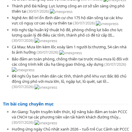
Thành phố Đà Nẵng: Lực lượng công an cơ sở sẵn sàng ứng phó
thiên tai
(30/07/2026)
Nghệ An: Bố trí ổn định dân cư cho 175 hộ dân sống tại các khu
vực có nguy cơ cao xảy ra thiên tai
(30/07/2026)
Hội nghị tập huấn kỹ thuật hộ đê, phòng chống lụt bão cho lực
lượng quản lý đê điều các tỉnh, thành phố có đê từ cấp III...
(30/07/2026)
Cà Mau: Mưa lớn kèm lốc xoáy làm 1 người bị thương, 54 căn nhà
bị ảnh hưởng
(30/07/2026)
Bảo đảm an toàn phòng, chống thiên tai trước mùa mưa lũ đối với
các công trình kết cấu hạ tầng giao thông, xây dựng
(30/07/2026)
Đề nghị Ủy ban nhân dân các tỉnh, thành phố khu vực Bắc Bộ chủ
động ứng phó với mưa lớn, lũ, ngập lụt, lũ quét, sạt lở...
(30/07/2026)
Tin bài cùng chuyên mục
An Giang: Tuyên truyền kiến thức, kỹ năng bảo đảm an toàn PCCC
và CNCH tại các phương tiện vận tải hành khách đường thủy...
(30/07/2026)
Hưởng ứng ngày Chủ nhật xanh 2026 – tuổi trẻ Cục Cảnh sát PCCC