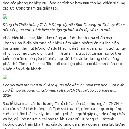
đạo các phòng nghiệp vụ Công an tỉnh và hơn 800 cán bộ, chiến sĩ cùng
các lực lượng tham gia diễn tập...
Đồng chí Thiếu tướng Tô Anh Dũng, Ủy viên Ban Thường vụ Tỉnh ủy, Giám
đốc Công an tỉnh phát biểu chỉ đạo tại buổi diễn tập và Lễ ra quân
Phát biểu khai mạc, lãnh đạo Công an tỉnh Thanh Hóa nhấn mạnh,
Thanh Hóa là địa phương có nhiều tiềm năng phát triển du lịch biển,
hằng năm thu hút lượng lớn du khách đến tham quan, nghỉ dưỡng. Tuy
nhiên, vào mùa cao điểm, tình hình an ninh, trật tự, tai nạn, sự cố trên
biển tiềm ẩn nhiều yếu tố phức tạp, đòi hỏi các lực lượng chức năng
phải chủ động triển khai đồng bộ các biện pháp bảo đảm an toàn cho
Nhân dân và du khách.
Các đại biểu tham dự buổi lễ ra quân bảo đảm an ninh trật tự du lịch biển
và diễn tập phương án cứu nạn, cứu hộ (CNCH), sơ cấp cứu biển năm
2026
Sau lễ khai mạc, các lực lượng đã tổ chức diễn tập phương án CNCH, sơ
cấp cứu với 3 tình huống giả định sát thực tế, gồm: cứu người bị sóng
cuốn khi tắm biển; xử lý tình huống nhiều người gặp nạn do dòng chảy
xa bờ; cứu hộ người bị tai nạn tại khu vực núi Trường Lệ. Các tình
huống được triển khai theo cấp độ tăng dần, huy động nhiều lực lượng,