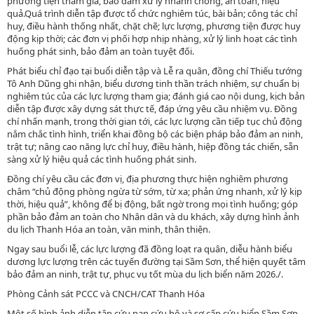
phương tiện tham gia, bảo đảm xử lý nhanh chóng, an toàn, hiệu
quả.Quá trình diễn tập được tổ chức nghiêm túc, bài bản; công tác chỉ
huy, điều hành thống nhất, chặt chẽ; lực lượng, phương tiện được huy
động kịp thời; các đơn vị phối hợp nhịp nhàng, xử lý linh hoạt các tình
huống phát sinh, bảo đảm an toàn tuyệt đối.
Phát biểu chỉ đạo tại buổi diễn tập và Lễ ra quân, đồng chí Thiếu tướng
Tô Anh Dũng ghi nhận, biểu dương tinh thần trách nhiệm, sự chuẩn bị
nghiêm túc của các lực lượng tham gia; đánh giá cao nội dung, kịch bản
diễn tập được xây dựng sát thực tế, đáp ứng yêu cầu nhiệm vụ. Đồng
chí nhấn mạnh, trong thời gian tới, các lực lượng cần tiếp tục chủ động
nắm chắc tình hình, triển khai đồng bộ các biện pháp bảo đảm an ninh,
trật tự; nâng cao năng lực chỉ huy, điều hành, hiệp đồng tác chiến, sẵn
sàng xử lý hiệu quả các tình huống phát sinh.
Đồng chí yêu cầu các đơn vị, địa phương thực hiện nghiêm phương
châm “chủ động phòng ngừa từ sớm, từ xa; phản ứng nhanh, xử lý kịp
thời, hiệu quả”, không để bị động, bất ngờ trong mọi tình huống; góp
phần bảo đảm an toàn cho Nhân dân và du khách, xây dựng hình ảnh
du lịch Thanh Hóa an toàn, văn minh, thân thiện.
Ngay sau buổi lễ, các lực lượng đã đồng loạt ra quân, diễu hành biểu
dương lực lượng trên các tuyến đường tại Sầm Sơn, thể hiện quyết tâm
bảo đảm an ninh, trật tự, phục vụ tốt mùa du lịch biển năm 2026./.
Phòng Cảnh sát PCCC và CNCH/CAT Thanh Hóa
Một số hình ảnh diễn tập cứu nạn cứu hộ và sơ cấp cứu biển Sầm Sơn