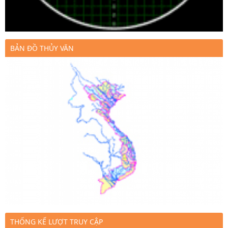
BẢN ĐỒ THỦY VĂN
THỐNG KẾ LƯỢT TRUY CẬP